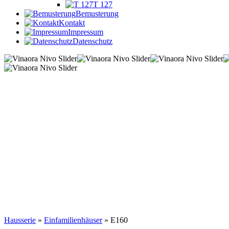
T 127
Bemusterung
Kontakt
Impressum
Datenschutz
Hausserie
»
Einfamilienhäuser
» E160