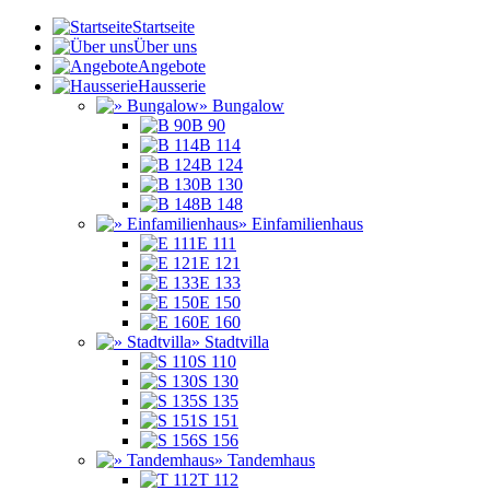
Startseite
Über uns
Angebote
Hausserie
» Bungalow
B 90
B 114
B 124
B 130
B 148
» Einfamilienhaus
E 111
E 121
E 133
E 150
E 160
» Stadtvilla
S 110
S 130
S 135
S 151
S 156
» Tandemhaus
T 112