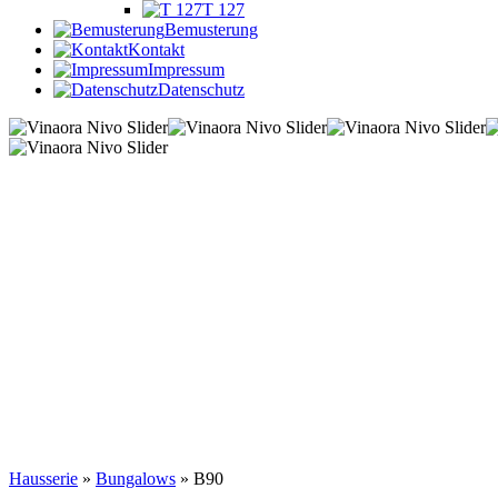
T 127
Bemusterung
Kontakt
Impressum
Datenschutz
Hausserie
»
Bungalows
» B90