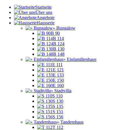
Startseite
Über uns
Angebote
Hausserie
» Bungalow
B 90
B 114
B 124
B 130
B 148
» Einfamilienhaus
E 111
E 121
E 133
E 150
E 160
» Stadtvilla
S 110
S 130
S 135
S 151
S 156
» Tandemhaus
T 112