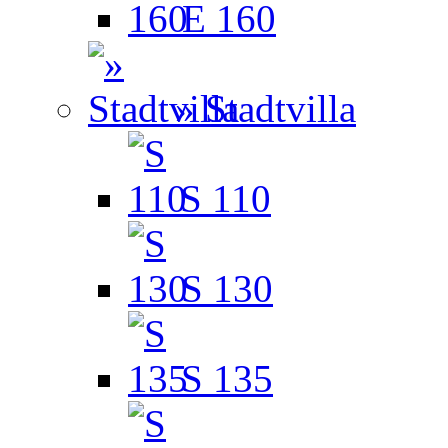
E 160
» Stadtvilla
S 110
S 130
S 135