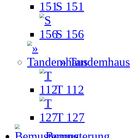
S 151
S 156
» Tandemhaus
T 112
T 127
Bemusterung