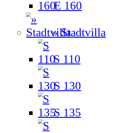
E 160
» Stadtvilla
S 110
S 130
S 135