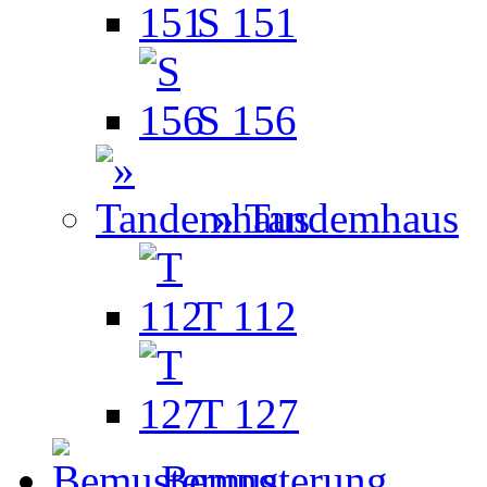
S 151
S 156
» Tandemhaus
T 112
T 127
Bemusterung