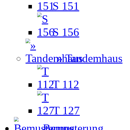
S 151
S 156
» Tandemhaus
T 112
T 127
Bemusterung