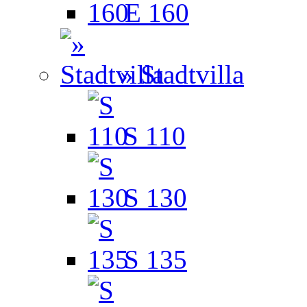
E 160
» Stadtvilla
S 110
S 130
S 135